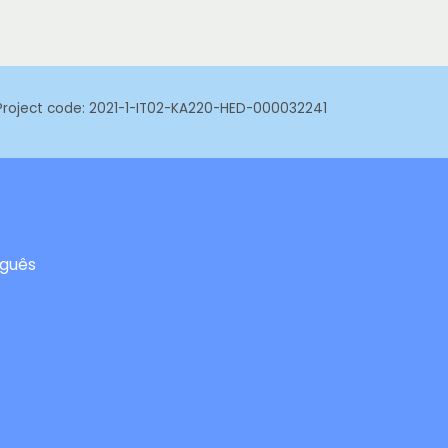
- Project code: 2021-1-IT02-KA220-HED-000032241
uguês