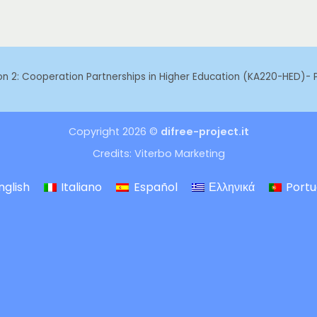
ion 2: Cooperation Partnerships in Higher Education (KA220-HED)
Copyright 2026 ©
difree-project.it
Credits:
Viterbo Marketing
nglish
Italiano
Español
Ελληνικά
Port