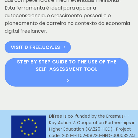
das competências e medir eventuais melhorias.
Esta ferramenta é ideal para apoiar a
autoconsciência, o crescimento pessoal e o
planeamento de carreira no contexto da economia
digital freelancer.
VISIT DIFREE.UCA.ES
STEP BY STEP GUIDE TO THE USE OF THE
SELF-ASSESSMENT TOOL
DiFree is co-funded by the Erasmus+ -
Key Action 2: Cooperation Partnerships in
Higher Education (KA220-HED)- Project
code: 2021-1-IT02-KA220-HED-000032241