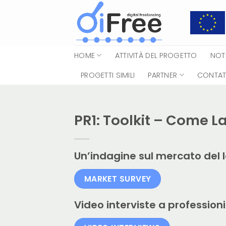
Salta
ai
contenuti
HOME
ATTIVITÀ DEL PROGETTO
NOTI
PROGETTI SIMILI
PARTNER
CONTAT
PR1: Toolkit – Come 
Un’indagine sul mercato del 
MARKET SURVEY
Video interviste a professioni