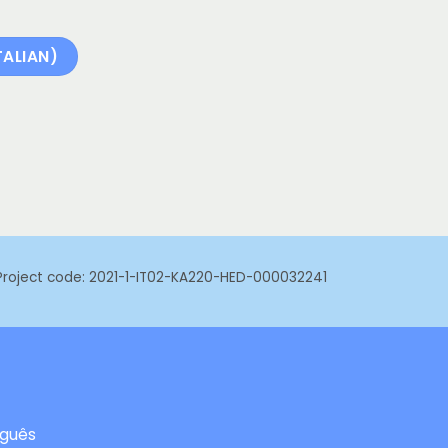
ALIAN)
- Project code: 2021-1-IT02-KA220-HED-000032241
uguês