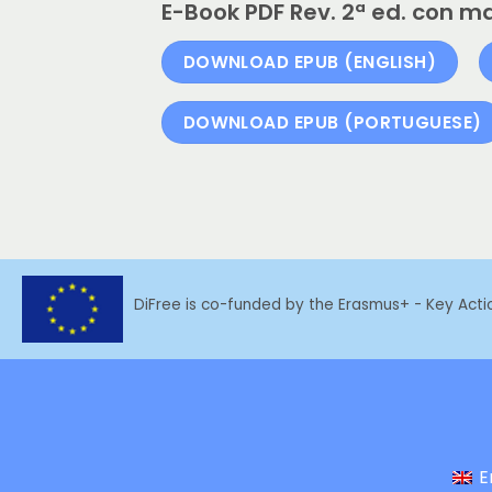
E-Book PDF Rev. 2ª ed. con ma
DOWNLOAD EPUB (ENGLISH)
DOWNLOAD EPUB (PORTUGUESE)
DiFree is co-funded by the Erasmus+ - Key Act
E