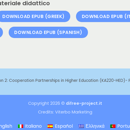
teriale didattico
DOWNLOAD EPUB (GREEK)
DOWNLOAD EPUB (IT
DOWNLOAD EPUB (SPANISH)
ion 2: Cooperation Partnerships in Higher Education (KA220-HED)
Copyright 2026 ©
difree-project.it
Credits:
Viterbo Marketing
nglish
Italiano
Español
Ελληνικά
Port