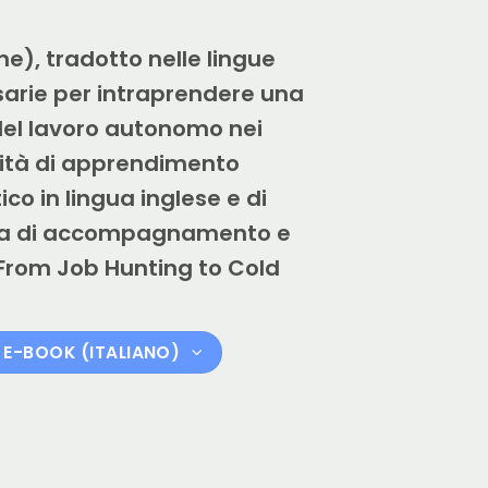
e), tradotto nelle lingue
sarie per intraprendere una
i del lavoro autonomo nei
ività di apprendimento
tico in lingua inglese e di
tera di accompagnamento e
ce From Job Hunting to Cold
E-BOOK (ITALIANO)