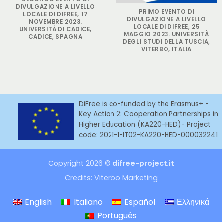
DIVULGAZIONE A LIVELLO
PRIMO EVENTO DI
LOCALE DI DIFREE, 17
DIVULGAZIONE A LIVELLO
NOVEMBRE 2023.
LOCALE DI DIFREE, 25
UNIVERSITÀ DI CADICE,
MAGGIO 2023. UNIVERSITÀ
CADICE, SPAGNA
DEGLI STUDI DELLA TUSCIA,
VITERBO, ITALIA
DiFree is co-funded by the Erasmus+ -
Key Action 2: Cooperation Partnerships in
Higher Education (KA220-HED)- Project
code: 2021-1-IT02-KA220-HED-000032241
Copyright 2026 ©
difree-project.it
Credits:
Viterbo Marketing
English
Italiano
Español
Ελληνικά
Português